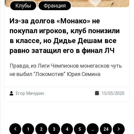
Клубы
Франция
Из-за долгов «Монако» не
покупал игроков, клуб понизили
в классе, но Дидье Дешам все
равно затащил его в финал ЛЧ
Правда, из Лиги Чемпионов монегасков чуть
не выбил “Локомотив” Юрия Семина
15/05/2020
Егор Мичурин
Posts
1
2
3
4
5
…
24