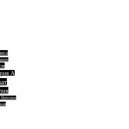
лига
пании
ов
рия А
ат
лия
я Венгрии
ная