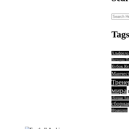
Tag
Альфредо
Витторио П
Кубок Ку
Манчес
Трене
мира
сборная Ав
сборна
Франции