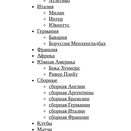
Атлетико
Италия
Милан
Интер
Ювентус
Германия
Бавария
Боруссия Менхенгладбах
Франция
Африка
Южная Америка
Бока Хуниорс
Ривер Плейт
Сборные
сборная Англии
сборная Аргентины
сборная Бразилии
сборная Германии
сборная Италии
сборная Франции
Клубы
Матчи