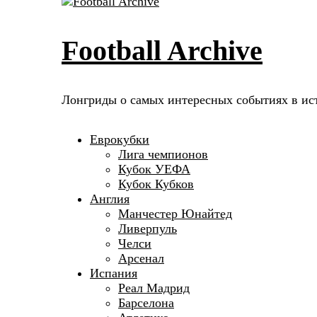
Football Archive
Лонгриды о самых интересных событиях в ис
Еврокубки
Лига чемпионов
Кубок УЕФА
Кубок Кубков
Англия
Манчестер Юнайтед
Ливерпуль
Челси
Арсенал
Испания
Реал Мадрид
Барселона