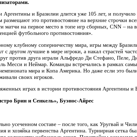
лизаторами.
Аргентины и Бразилии длится уже 105 лет, и получил
 размещают это противостояние на верхние строчки все
ти матчи на первое место в топе игр сборных, CNN – на
енцией футбольного противостояния».
рному клубному соперничеству мира, игры между Бразил
г с другом лучшие в мире игроки, а накал страстей част
друг против друга играли Альфредо Ди Стефано, Пеле, Д
ель Месси и Неймар. Команды встречались в рамках самы
чемпионата мира и Копа Америка. Но даже если это был
живали своих игроков.
ряженных играх в истории противостояния Аргентины и 
истро Брин и Сенкель», Буэнос-Айрес
ьно усеченном составе – после того, как Уругвай и Чили
ия и хозяйка первенства Аргентина. Турнирная сетка бы