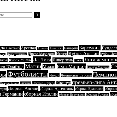
s
Барселона
Бундес
Арсенал
Бавария
 Ди Стефано
Атлетико
Атлетик
Кубок Англии
Интер
Диего Марадона
Кубок Ис
Вулверхэмптон
оццо
Ла Лига
Лига чемпион
Ливерпуль
бков
Кубок УЕФА
Лига 1
Матчи
Реал Мадрид
Се
Милан
тер Юнайтед
Сандро Маццола
Футболисты
Чемпион
ры
Челси
Чемпионат Европы
премьер-лига Анг
Ювентус
Эленио Эррера
Эйсебио
Шандор Кочиш
сборная Англии
сборная Аргентины
сборная Бразилии
сборна
стрии
я Германии
сборная Италии
сбор
сборная Уругвая
сборная Португалии