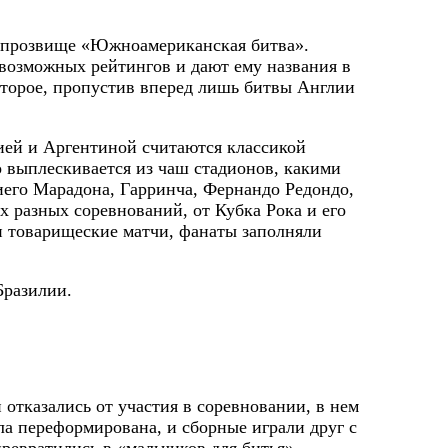
о прозвище «Южноамериканская битва».
возможных рейтингов и дают ему названия в
 второе, пропустив вперед лишь битвы Англии
ией и Аргентиной считаются классикой
о выплескивается из чаш стадионов, какими
иего Марадона, Гарринча, Фернандо Редондо,
х разных соревнований, от Кубка Рока и его
и товарищеские матчи, фанаты заполняли
Бразилии.
 отказались от участия в соревновании, в нем
ла переформирована, и сборные играли друг с