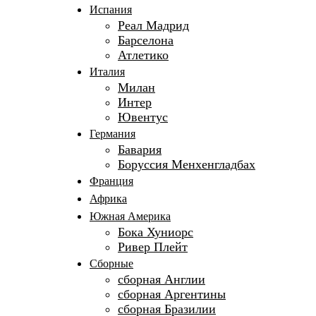
Испания
Реал Мадрид
Барселона
Атлетико
Италия
Милан
Интер
Ювентус
Германия
Бавария
Боруссия Менхенгладбах
Франция
Африка
Южная Америка
Бока Хуниорс
Ривер Плейт
Сборные
сборная Англии
сборная Аргентины
сборная Бразилии