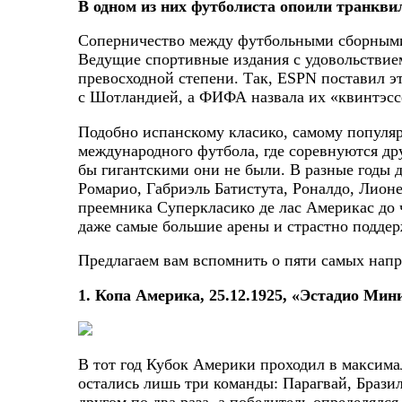
В одном из них футболиста опоили транкви
Соперничество между футбольными сборными 
Ведущие спортивные издания с удовольствием
превосходной степени. Так, ESPN поставил э
с Шотландией, а ФИФА назвала их «квинтэсс
Подобно испанскому класико, самому популя
международного футбола, где соревнуются дру
бы гигантскими они не были. В разные годы 
Ромарио, Габриэль Батистута, Роналдо, Лион
преемника Суперкласико де лас Америкас до 
даже самые большие арены и страстно поддер
Предлагаем вам вспомнить о пяти самых нап
1. Копа Америка, 25.12.1925, «Эстадио Мин
В тот год Кубок Америки проходил в максимал
остались лишь три команды: Парагвай, Бразил