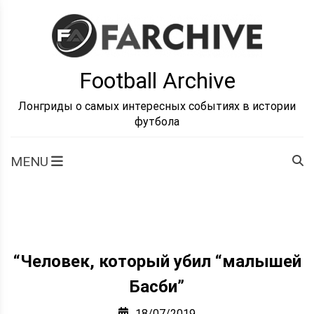
Skip
to
content
Football Archive
Лонгриды о самых интересных событиях в истории
футбола
MENU
“Человек, который убил “малышей
Басби”
18/07/2019