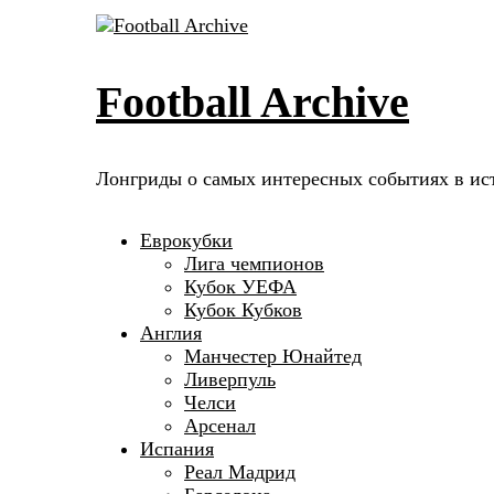
Football Archive
Лонгриды о самых интересных событиях в ис
Еврокубки
Лига чемпионов
Кубок УЕФА
Кубок Кубков
Англия
Манчестер Юнайтед
Ливерпуль
Челси
Арсенал
Испания
Реал Мадрид