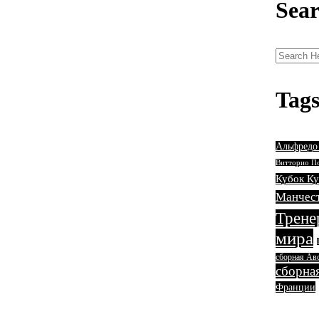
Sea
Tag
Альфредо
Витторио П
Кубок Ку
Манчес
Трене
мира
сборная Ав
сборна
Франции