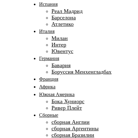
Испания
Реал Мадрид
Барселона
Атлетико
Италия
Милан
Интер
Ювентус
Германия
Бавария
Боруссия Менхенгладбах
Франция
Африка
Южная Америка
Бока Хуниорс
Ривер Плейт
Сборные
сборная Англии
сборная Аргентины
сборная Бразилии