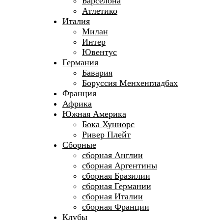
Барселона
Атлетико
Италия
Милан
Интер
Ювентус
Германия
Бавария
Боруссия Менхенгладбах
Франция
Африка
Южная Америка
Бока Хуниорс
Ривер Плейт
Сборные
сборная Англии
сборная Аргентины
сборная Бразилии
сборная Германии
сборная Италии
сборная Франции
Клубы