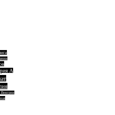
лига
пании
ов
рия А
ат
лия
я Венгрии
ная