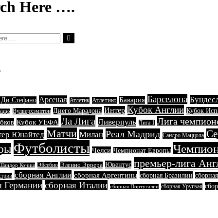
rch Here ….
s
Барселона
Бундес
Арсенал
Бавария
 Ди Стефано
Атлетико
Атлетик
Кубок Англии
Интер
Диего Марадона
Кубок Ис
Вулверхэмптон
оццо
Ла Лига
Лига чемпион
Ливерпуль
бков
Кубок УЕФА
Лига 1
Матчи
Реал Мадрид
Се
Милан
тер Юнайтед
Сандро Маццола
Футболисты
Чемпион
ры
Челси
Чемпионат Европы
премьер-лига Анг
Ювентус
Эленио Эррера
Эйсебио
Шандор Кочиш
сборная Англии
сборная Аргентины
сборная Бразилии
сборна
стрии
я Германии
сборная Италии
сбор
сборная Уругвая
сборная Португалии