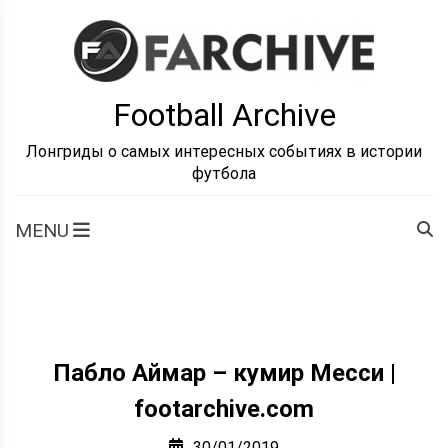
Skip
to
content
Football Archive
Лонгриды о самых интересных событиях в истории
футбола
MENU
Пабло Аймар – кумир Месси |
footarchive.com
30/01/2019