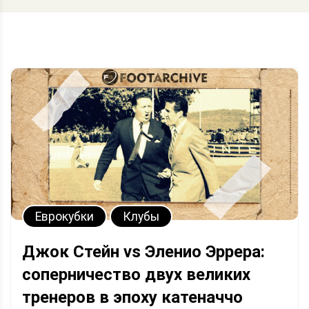
Еврокубки
Клубы
Джок Стейн vs Эленио Эррера:
соперничество двух великих
тренеров в эпоху катеначчо