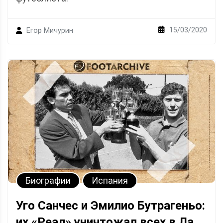
15/03/2020
Егор Мичурин
Биографии
Испания
Уго Санчес и Эмилио Бутрагеньо:
их «Реал» уничтожал всех в Ла