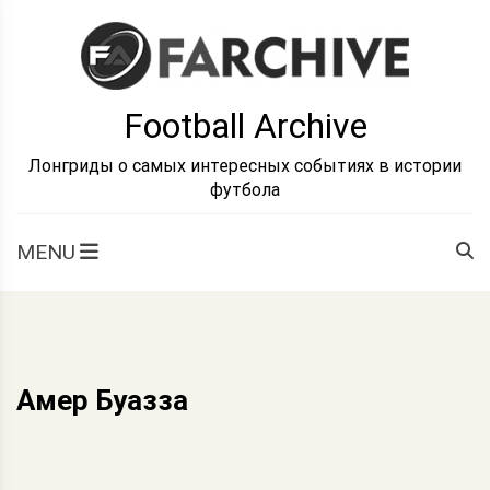
Skip
to
content
Football Archive
Лонгриды о самых интересных событиях в истории
футбола
MENU
Амер Буазза